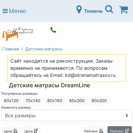
Страна матрасов
Меню
Тюмень
Open submenu (Матрасы)
Матрасы
Open submenu (Кровати)
Кровати
Open submenu (Аксессуары)
Аксессуары
Главная
Детские матрасы
Open submenu (Диваны)
Диваны
Сайт находится на реконструкции. Заказы
Open submenu (Постельное белье)
Постельное белье
временно не принимаются. По вопросам
Open submenu (Мебель)
обращайтесь на Email: kd@stranamatrasov.ru
Мебель
Детские матрасы DreamLine
Open submenu (Основания)
Основания
Популярные размеры:
Open submenu (Детские матрасы)
Детские матрасы
60х120
70х140
80х160
80х200
90х200
Изменить размер:
Open submenu (Детские кровати)
Детские кровати
Open submenu (Шкафы)
Шкафы
Цена
Цена
Рейтинг
Рейтинг