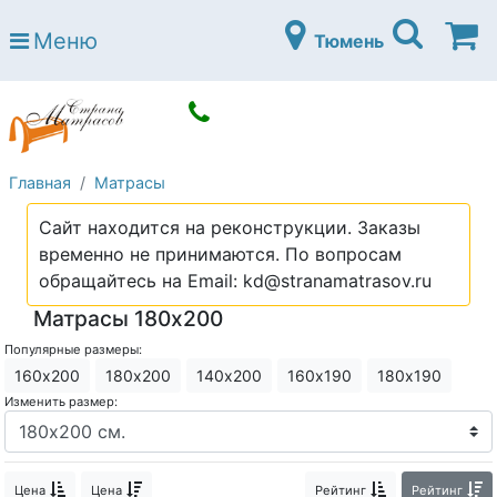
Страна матрасов
Меню
Тюмень
Open submenu (Матрасы)
Матрасы
Open submenu (Кровати)
Кровати
Open submenu (Аксессуары)
Аксессуары
Главная
Матрасы
Open submenu (Диваны)
Диваны
Сайт находится на реконструкции. Заказы
Open submenu (Постельное белье)
Постельное белье
временно не принимаются. По вопросам
Open submenu (Мебель)
обращайтесь на Email: kd@stranamatrasov.ru
Мебель
Матрасы 180х200
Open submenu (Основания)
Основания
Популярные размеры:
Open submenu (Детские матрасы)
Детские матрасы
160х200
180х200
140х200
160х190
180х190
Изменить размер:
Open submenu (Детские кровати)
Детские кровати
Open submenu (Шкафы)
Шкафы
Цена
Цена
Рейтинг
Рейтинг