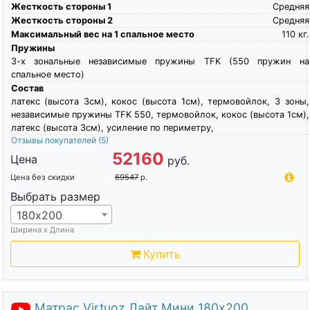
Жесткость стороны 1
Средняя
Жесткость стороны 2
Средняя
Максимальный вес на 1 спальное место
110
кг.
Пружины
3-х зональные независимые пружины TFK (550 пружин на
спальное место)
Состав
латекс (высота 3см), кокос (высота 1см), термовойлок, 3 зоны,
независимые пружины TFK 550, термовойлок, кокос (высота 1см),
латекс (высота 3см), усиление по периметру,
Отзывы покупателей
(5)
52160
Цена
руб.
Цена без скидки
69547
р.
Выбрать размер
180х200
Ширина х Длина
Купить
Матрас Virtuoz Лайт Мини 180х200