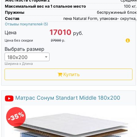
Жесткость стороны 2
Средняя
Максимальный вес на 1 спальное место
100
кг.
Пружины
беспружинный блок
Состав
пена Natural Form, упаковка- скрутка,
Отзывы покупателей
(5)
17010
Цена
руб.
Цена без скидки
27000
р.
Выбрать размер
180х200
Ширина х Длина
Купить
Матрас Сонум Standart Middle 180х200
-35%