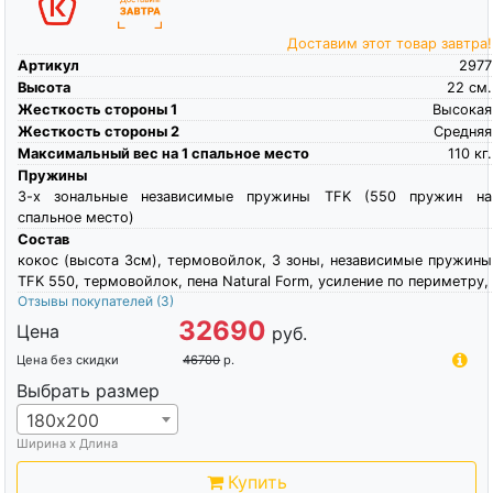
Доставим этот товар завтра!
Артикул
2977
Высота
22
см.
Жесткость стороны 1
Высокая
Жесткость стороны 2
Средняя
Максимальный вес на 1 спальное место
110
кг.
Пружины
3-х зональные независимые пружины TFK (550 пружин на
спальное место)
Состав
кокос (высота 3см), термовойлок, 3 зоны, независимые пружины
TFK 550, термовойлок, пена Natural Form, усиление по периметру,
Отзывы покупателей
(3)
32690
Цена
руб.
Цена без скидки
46700
р.
Выбрать размер
180х200
Ширина х Длина
Купить