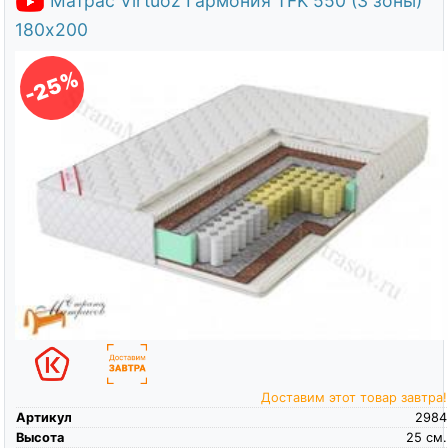
Матрас Virtuoz Гармония TFK 550 (3 зоны)
180х200
-25%
Доставим этот товар завтра!
Артикул
2984
Высота
25
см.