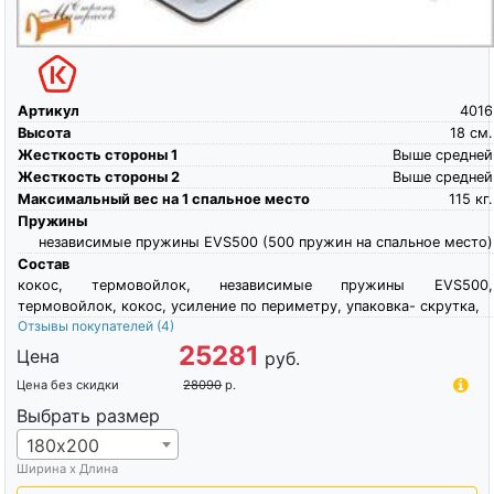
Артикул
4016
Высота
18
см.
Жесткость стороны 1
Выше средней
Жесткость стороны 2
Выше средней
Максимальный вес на 1 спальное место
115
кг.
Пружины
независимые пружины EVS500 (500 пружин на спальное место)
Состав
кокос, термовойлок, независимые пружины EVS500,
термовойлок, кокос, усиление по периметру, упаковка- скрутка,
Отзывы покупателей
(4)
25281
Цена
руб.
Цена без скидки
28090
р.
Выбрать размер
180х200
Ширина х Длина