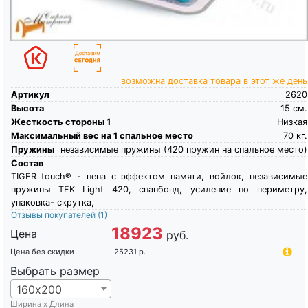
возможна доставка товара в этот же день
Артикул
2620
Высота
15
см.
Жесткость стороны 1
Низкая
Максимальный вес на 1 спальное место
70
кг.
Пружины
независимые пружины (420 пружин на спальное место)
Состав
TIGER touch® - пена с эффектом памяти, войлок, независимые
пружины TFK Light 420, спанбонд, усиление по периметру,
упаковка- скрутка,
Отзывы покупателей
(1)
18923
Цена
руб.
Цена без скидки
25231
р.
Выбрать размер
160х200
Ширина х Длина