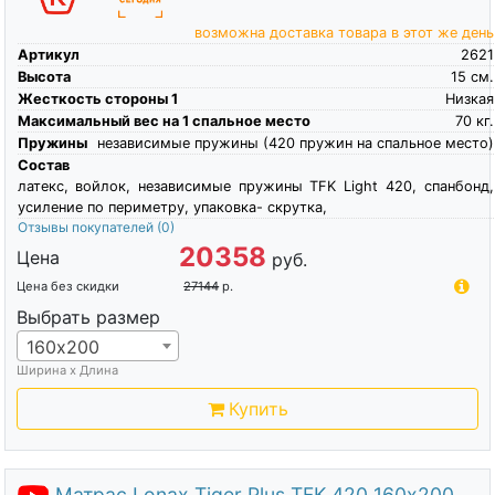
возможна доставка товара в этот же день
Артикул
2621
Высота
15
см.
Жесткость стороны 1
Низкая
Максимальный вес на 1 спальное место
70
кг.
Пружины
независимые пружины (420 пружин на спальное место)
Состав
латекс, войлок, независимые пружины TFK Light 420, спанбонд,
усиление по периметру, упаковка- скрутка,
Отзывы покупателей
(0)
20358
Цена
руб.
Цена без скидки
27144
р.
Выбрать размер
160х200
Ширина х Длина
Купить
Матрас Lonax Tiger Plus TFK 420 160х200