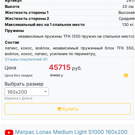
Артикул
2411
Высота
20
см.
Жесткость стороны 1
Высокая
Жесткость стороны 2
Средняя
Максимальный вес на 1 спальное место
130
кг.
Пружины
независимые пружины TFK (550 пружин на спальное место)
Состав
латекс, кокос, войлок, независимый пружинный блок TFK 550,
войлок, кокос, латекс, усиление по периметру,
Отзывы покупателей
(0)
45715
Цена
руб.
Цена без скидки
91430
р.
Выбрать размер
160х200
Ширина х Длина
Купить
Матрас Lonax Medium Light S1000 160х200