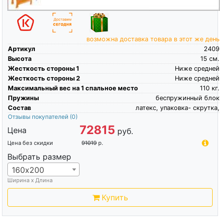
возможна доставка товара в этот же день
Артикул
2409
Высота
15
см.
Жесткость стороны 1
Ниже средней
Жесткость стороны 2
Ниже средней
Максимальный вес на 1 спальное место
110
кг.
Пружины
беспружинный блок
Состав
латекс, упаковка- скрутка,
Отзывы покупателей
(0)
72815
Цена
руб.
Цена без скидки
91019
р.
Выбрать размер
160х200
Ширина х Длина
Купить