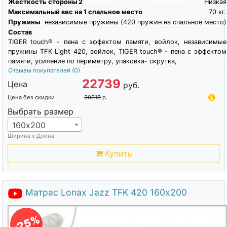
Жесткость стороны 2
Низкая
Максимальный вес на 1 спальное место
70
кг.
Пружины
независимые пружины (420 пружин на спальное место)
Состав
TIGER touch® - пена с эффектом памяти, войлок, независимые
пружины TFK Light 420, войлок, TIGER touch® - пена с эффектом
памяти, усиление по периметру, упаковка- скрутка,
Отзывы покупателей
(0)
22739
Цена
руб.
Цена без скидки
30318
р.
Выбрать размер
160х200
Ширина х Длина
Купить
Матрас Lonax Jazz TFK 420 160х200
-25%