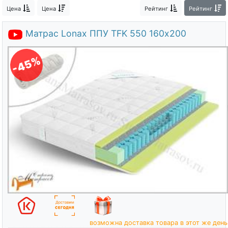
О компании
Цена
Цена
Рейтинг
Рейтинг
Контакты
Матрас Lonax ППУ TFK 550 160х200
Доставка по городу
-45%
возможна доставка товара в этот же день