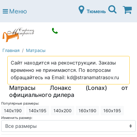
Страна матрасов
Меню
Тюмень
Open submenu (Матрасы)
Матрасы
Open submenu (Кровати)
Кровати
Open submenu (Аксессуары)
Аксессуары
Главная
Матрасы
Open submenu (Диваны)
Диваны
Сайт находится на реконструкции. Заказы
Open submenu (Постельное белье)
Постельное белье
временно не принимаются. По вопросам
Open submenu (Мебель)
обращайтесь на Email: kd@stranamatrasov.ru
Мебель
Матрасы Лонакс (Lonax) от
Open submenu (Основания)
Основания
официального дилера
Open submenu (Детские матрасы)
Детские матрасы
Популярные размеры:
140х190
140х195
140х200
160х190
160х195
Open submenu (Детские кровати)
Детские кровати
Изменить размер:
Open submenu (Шкафы)
Шкафы