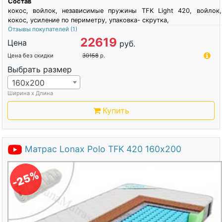
Состав
кокос, войлок, независимые пружины TFK Light 420, войлок,
кокос, усиление по периметру, упаковка- скрутка,
Отзывы покупателей
(1)
22619
Цена
руб.
Цена без скидки
30158
р.
Выбрать размер
160х200
Ширина х Длина
Купить
Матрас Lonax Polo TFK 420 160х200
-25%