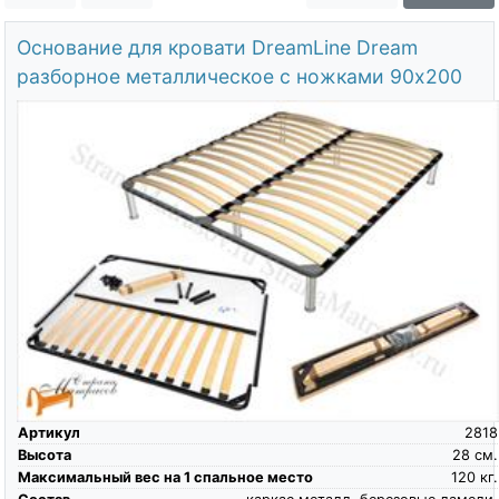
О компании
Основание для кровати DreamLine Dream
Контакты
разборное металлическое с ножками 90х200
Доставка по городу
Артикул
2818
Высота
28
см.
Максимальный вес на 1 спальное место
120
кг.