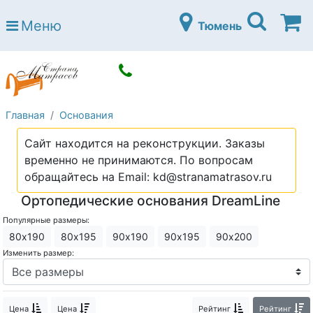
Страна матрасов
Меню
Тюмень
Open submenu (Матрасы)
Матрасы
Open submenu (Кровати)
Кровати
Open submenu (Аксессуары)
Аксессуары
Главная
Основания
Open submenu (Диваны)
Диваны
Сайт находится на реконструкции. Заказы
Open submenu (Постельное белье)
Постельное белье
временно не принимаются. По вопросам
Open submenu (Мебель)
обращайтесь на Email: kd@stranamatrasov.ru
Мебель
Ортопедические основания DreamLine
Open submenu (Основания)
Основания
Популярные размеры:
Open submenu (Детские матрасы)
Детские матрасы
80х190
80х195
90х190
90х195
90х200
Изменить размер:
Open submenu (Детские кровати)
Детские кровати
Open submenu (Шкафы)
Шкафы
Цена
Цена
Рейтинг
Рейтинг