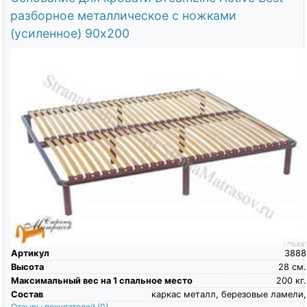
разборное металлическое с ножками
(усиленное) 90х200
Артикул
3888
Высота
28
см.
Максимальный вес на 1 спальное место
200
кг.
Состав
каркас металл, березовые ламели,
Отзывы покупателей
(0)