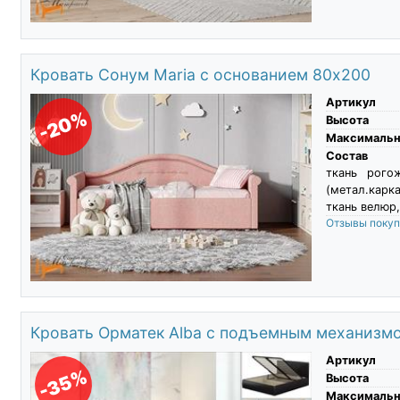
Кровать Сонум Maria с основанием 80х200
Артикул
-20%
Высота
Максимальны
Состав
ткань рого
(метал.карк
ткань велюр,
Отзывы поку
Кровать Орматек Alba с подъемным механизм
Артикул
-35%
Высота
Максимальны