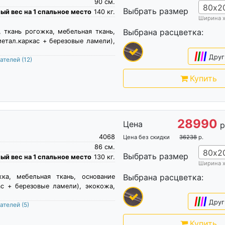
90
см.
80х2
Выбрать размер
й вес на 1 спальное место
140
кг.
Ширина 
Выбрана расцветка:
, ткань рогожка, мебельная ткань,
метал.каркас + березовые ламели),
|
|
|
|
Друг
пателей
(12)
Купить
28990
Цена
р
4068
Цена без скидки
36238
р.
86
см.
80х2
Выбрать размер
й вес на 1 спальное место
130
кг.
Ширина 
Выбрана расцветка:
жка, мебельная ткань, основание
ас + березовые ламели), экокожа,
|
|
|
|
Друг
пателей
(5)
Купить