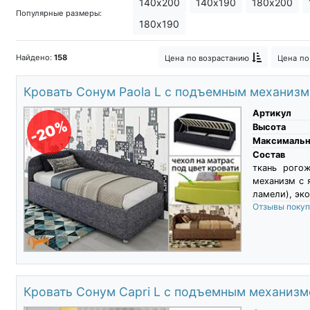
140х200
140х190
180х200
Популярные размеры:
180х190
Найдено:
158
Цена
по возрастанию
Цена
по
Кровать Сонум Paola L с подъемным механиз
Артикул
-20%
Высота
Максимальны
Состав
ткань рого
механизм с 
ламели), эко
Отзывы поку
Кровать Сонум Capri L с подъемным механиз