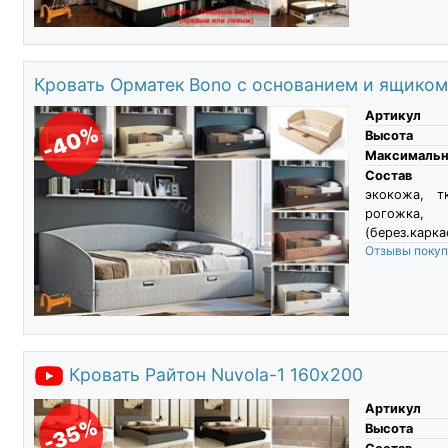
Кровать Орматек Bono с основанием и ящико
Артикул
-40%
Высота
Максимальны
Состав
экокожа, т
рогожка, 
(берез.карка
Отзывы поку
Кровать Райтон Nuvola-1 160х200
Артикул
-35%
Высота