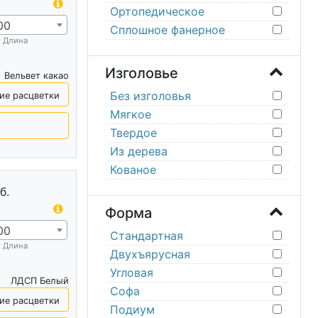
Ортопедическое
00
Сплошное фанерное
х Длина
Изголовье
Вельвет какао
Без изголовья
ие расцветки
Мягкое
Твердое
Из дерева
Кованое
б.
Форма
00
Стандартная
х Длина
Двухъярусная
Угловая
ЛДСП Белый
Софа
ие расцветки
Подиум