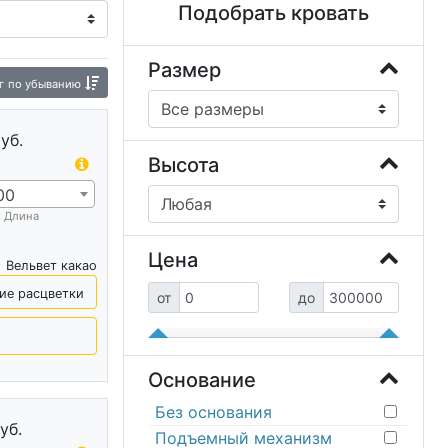
Подобрать кровать
Размер
г
по убыванию
уб.
Высота
00
х Длина
Цена
Вельвет какао
ие расцветки
от
до
Основание
Без основания
уб.
Подъемный механизм