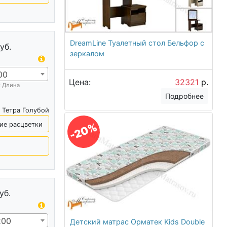
DreamLine Туалетный стол Бельфор с
уб.
зеркалом
00
Цена:
32321
р.
х Длина
Подробнее
 Тетра Голубой
ие расцветки
-20%
уб.
200
Детский матрас Орматек Kids Double