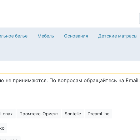
льное белье
Мебель
Основания
Детские матрасы
о не принимаются. По вопросам обращайтесь на Email: 
Lonax
Промтекс-Ориент
Sontelle
DreamLine
ко