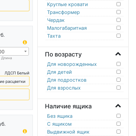
Круглые кровати
Трансформер
Чердак
Малогабаритная
б.
Тахта
00
По возрасту
х Длина
Для новорожденных
Для детей
ЛДСП Белый
Для подростков
ие расцветки
Для взрослых
Наличие ящика
Без ящика
С ящиком
уб.
Выдвижной ящик