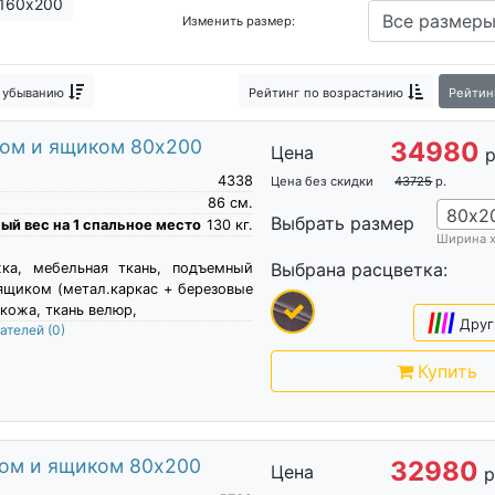
160х200
Изменить размер:
 убыванию
Рейтинг
по возрастанию
Рейтин
мом и ящиком 80х200
34980
Цена
р
4338
Цена без скидки
43725
р.
86
см.
80х2
Выбрать размер
й вес на 1 спальное место
130
кг.
Ширина 
Выбрана расцветка:
жка, мебельная ткань, подъемный
ящиком (метал.каркас + березовые
кожа, ткань велюр,
|
|
|
|
Друг
пателей
(0)
Купить
мом и ящиком 80х200
32980
Цена
р