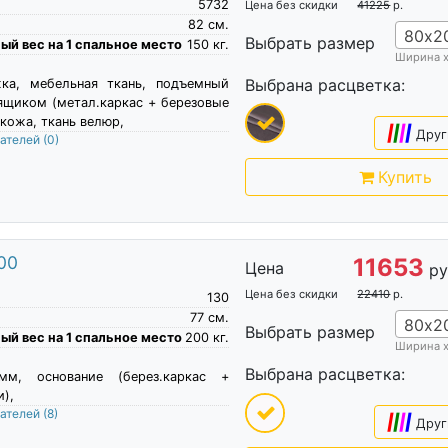
5732
Цена без скидки
41225
р.
82
см.
80х2
Выбрать размер
й вес на 1 спальное место
150
кг.
Ширина 
Выбрана расцветка:
жка, мебельная ткань, подъемный
ящиком (метал.каркас + березовые
кожа, ткань велюр,
|
|
|
|
Друг
пателей
(0)
Купить
00
11653
Цена
ру
Цена без скидки
22410
р.
130
77
см.
80х2
Выбрать размер
й вес на 1 спальное место
200
кг.
Ширина 
Выбрана расцветка:
м, основание (берез.каркас +
),
пателей
(8)
|
|
|
|
Друг