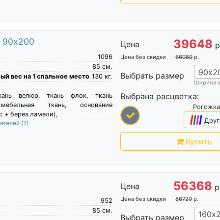
м 90х200
39648
Цена
р
1096
Цена без скидки
66080
р.
85
см.
90х2
Выбрать размер
й вес на 1 спальное место
130
кг.
Ширина 
Выбрана расцветка:
кань велюр, ткань флок, ткань
мебельная ткань, основание
Рогожка
с + берез.ламели),
|
|
|
|
Друг
пателей
(2)
Купить
56368
Цена
р
Цена без скидки
86720
р.
952
85
см.
160х
Выбрать размер