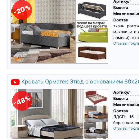
Артикул
-20%
Высота
Максимальны
Состав
ткань рого
механизм с 
ламели), эко
Отзывы поку
Кровать Орматек Этюд с основанием 80х2
Артикул
-48%
Высота
Максимальны
Состав
ЛДСП 16 м
берез.ламели
Отзывы поку