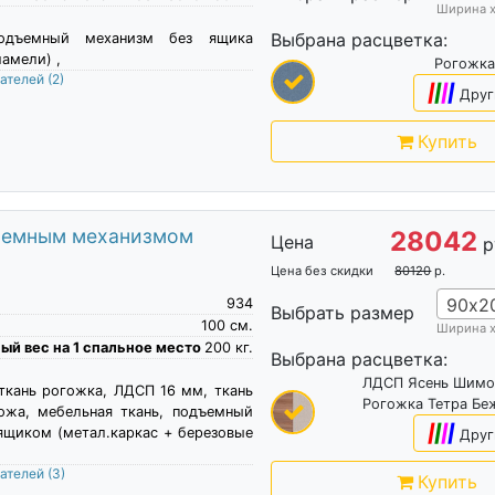
Ширина 
Выбрана расцветка:
подъемный механизм без ящика
амели) ,
Рогожка
пателей
(2)
|
|
|
|
Друг
Купить
одъемным механизмом
28042
Цена
р
Цена без скидки
80120
р.
90х2
934
Выбрать размер
100
см.
Ширина 
й вес на 1 спальное место
200
кг.
Выбрана расцветка:
ЛДСП Ясень Шимо
 ткань рогожка, ЛДСП 16 мм, ткань
Рогожка Тетра Бе
ожа, мебельная ткань, подъемный
|
|
|
|
ящиком (метал.каркас + березовые
Друг
пателей
(3)
Купить