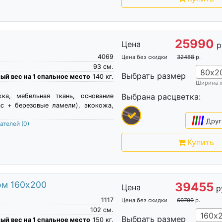
25990
Цена
р
4069
Цена без скидки
32488
р.
93
см.
80х2
Выбрать размер
й вес на 1 спальное место
140
кг.
Ширина 
Выбрана расцветка:
жка, мебельная ткань, основание
ас + березовые ламели), экокожа,
|
|
|
|
Друг
пателей
(0)
Купить
ом 160х200
39455
Цена
р
1117
Цена без скидки
60700
р.
102
см.
160х
Выбрать размер
й вес на 1 спальное место
150
кг.