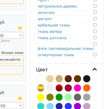
натуральное дерево
экокожа
металл
уб.
мебельная ткань
ткань велюр
00
ткань рогожка
х Длина
флок (антивандальная ткань)
Вельвет какао
огнеупорная ткань
ие расцветки
Цвет
уб.
200