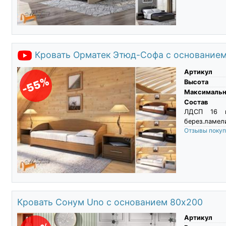
Кровать Орматек Этюд-Софа с основание
Артикул
-55%
Высота
Максимальны
Состав
ЛДСП 16 м
берез.ламели
Отзывы поку
Кровать Сонум Uno с основанием 80х200
Артикул