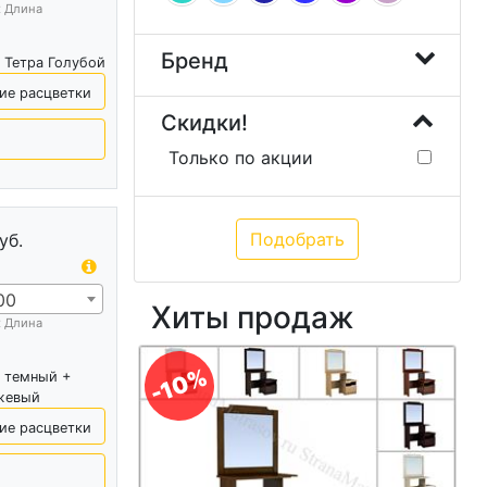
х Длина
Бренд
 Тетра Голубой
ие расцветки
Скидки!
Только по акции
уб.
00
Хиты продаж
х Длина
-10%
 темный +
жевый
ие расцветки