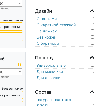
00
х Длина
Дизайн
С полками
Вельвет какао
С каретной стяжкой
ие расцветки
На ножках
Без ножек
С бортиком
По полу
уб.
Универсальные
Для мальчика
00
Для девочки
х Длина
Вельвет какао
Состав
ие расцветки
натуральная кожа
ЛДСП