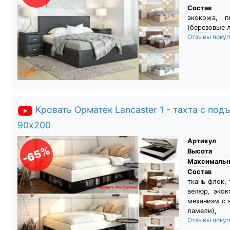
Состав
экокожа, 
(березовые л
Отзывы поку
Кровать Орматек Lancaster 1 - тахта с п
90х200
Артикул
-65%
Высота
Максимальны
Состав
ткань флок,
велюр, экок
механизм с 
ламели),
Отзывы поку