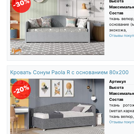
-30%
Высота
Максимальны
Состав
ткань велюр
основание (
экокожа,
Отзывы поку
Кровать Сонум Paola R с основанием 80х200
Артикул
-20%
Высота
Максимальны
Состав
ткань рого
(метал.карк
ткань велюр,
Отзывы поку