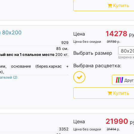
Купить
м 80х200
14278
Цена
ру
Цена без скидки
31730
р.
929
85
см.
80х2
Выбрать размер
й вес на 1 спальное место
200
кг.
Ширина 
Выбрана расцветка:
м, основание (берез.каркас +
),
пателей
(2)
|
|
|
|
Друг
Купить
21990
Цена
р
3352
Цена без скидки
31414
р.