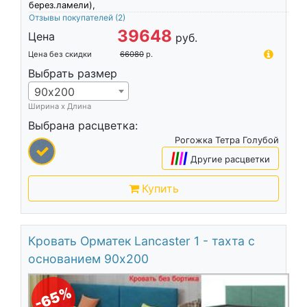
берез.ламели),
Отзывы покупателей
(2)
39648
Цена
руб.
Цена без скидки
66080
р.
Выбрать размер
90х200
Ширина х Длина
Выбрана расцветка:
Рогожка Тетра Голубой
|
|
|
|
Другие расцветки
Купить
Кровать Орматек Lancaster 1 - тахта с
основанием 90х200
-65%