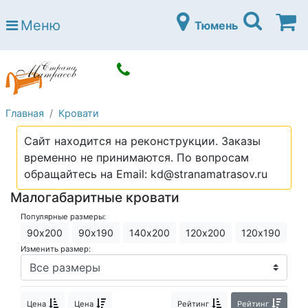
Страна матрасов
Меню
Тюмень
Open submenu (Матрасы)
Матрасы
Open submenu (Кровати)
Кровати
Open submenu (Аксессуары)
Аксессуары
Главная
Кровати
Open submenu (Диваны)
Диваны
Сайт находится на реконструкции. Заказы
Open submenu (Постельное белье)
Постельное белье
временно не принимаются. По вопросам
Open submenu (Мебель)
обращайтесь на Email: kd@stranamatrasov.ru
Мебель
Малогабаритные кровати
Open submenu (Основания)
Основания
Популярные размеры:
Open submenu (Детские матрасы)
Детские матрасы
90х200
90х190
140х200
120х200
120х190
Изменить размер:
Open submenu (Детские кровати)
Детские кровати
Open submenu (Шкафы)
Шкафы
Цена
Цена
Рейтинг
Рейтинг