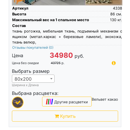
Артикул
4338
Высота
86
см.
Максимальный вес на 1 спальное место
130
кг.
Состав
ткань рогожка, мебельная ткань, подъемный механизм с
ящиком (метал.каркас + березовые ламели), экокожа,
ткань велюр,
Отзывы покупателей
(0)
34980
Цена
руб.
Цена без скидки
43725
р.
Выбрать размер
80х200
Ширина х Длина
Выбрана расцветка:
Вельвет какао
|
|
|
|
Другие расцветки
Купить