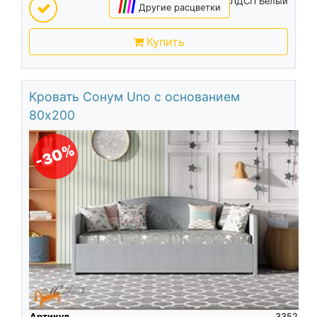
ЛДСП Белый
|
|
|
|
Другие расцветки
Купить
Кровать Сонум Uno с основанием
80х200
-30%
Артикул
3352