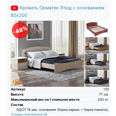
Кровать Орматек Этюд с основанием
80х200
-48%
Артикул
130
Высота
77
см.
Максимальный вес на 1 спальное место
200
кг.
Состав
ЛДСП 16 мм, основание (берез.каркас + берез.ламели),
Отзывы покупателей
(8)