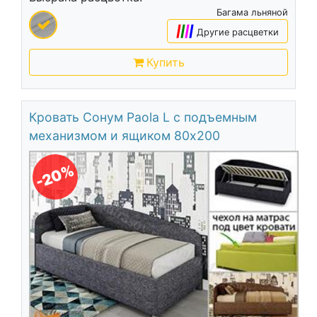
Багама льняной
|
|
|
|
Другие расцветки
Купить
Кровать Сонум Paola L с подъемным
механизмом и ящиком 80х200
-20%