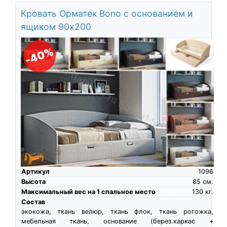
Кровать Орматек Bono с основанием и
ящиком 90х200
-40%
Артикул
1096
Высота
85
см.
Максимальный вес на 1 спальное место
130
кг.
Состав
экокожа, ткань велюр, ткань флок, ткань рогожка,
мебельная ткань, основание (берез.каркас +