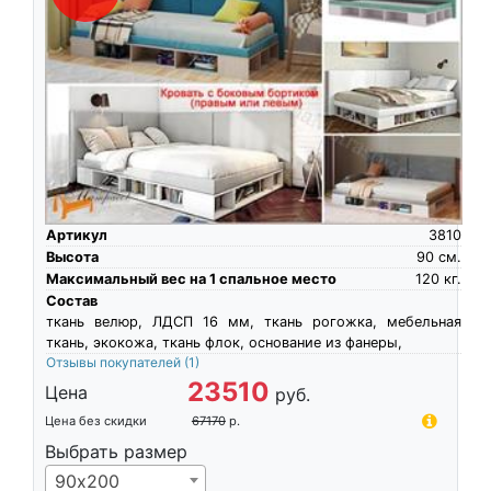
Артикул
3810
Высота
90
см.
Максимальный вес на 1 спальное место
120
кг.
Состав
ткань велюр, ЛДСП 16 мм, ткань рогожка, мебельная
ткань, экокожа, ткань флок, основание из фанеры,
Отзывы покупателей
(1)
23510
Цена
руб.
Цена без скидки
67170
р.
Выбрать размер
90х200