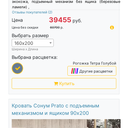
экокожа, подъемный механизм без ящика (березовые
ламели) ,
Отзывы покупателей
(2)
39455
Цена
руб.
Цена без скидки
60700
р.
Выбрать размер
160х200
Ширина х Длина
Выбрана расцветка:
Рогожка Тетра Голубой
|
|
|
|
Другие расцветки
Купить
Кровать Сонум Prato с подъемным
механизмом и ящиком 90х200