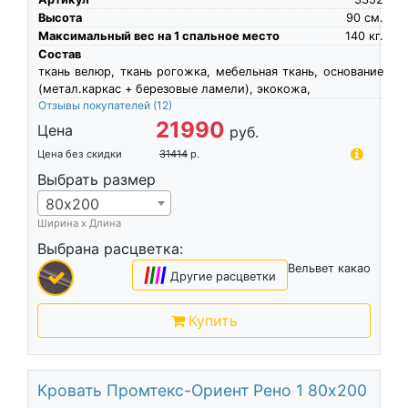
Высота
90
см.
Максимальный вес на 1 спальное место
140
кг.
Состав
ткань велюр, ткань рогожка, мебельная ткань, основание
(метал.каркас + березовые ламели), экокожа,
Отзывы покупателей
(12)
21990
Цена
руб.
Цена без скидки
31414
р.
Выбрать размер
80х200
Ширина х Длина
Выбрана расцветка:
Вельвет какао
|
|
|
|
Другие расцветки
Купить
Кровать Промтекс-Ориент Рено 1 80х200