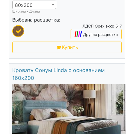
80х200
Ширина х Длина
Выбрана расцветка:
ЛДСП Орех экко 517
|
|
|
|
Другие расцветки
Купить
Кровать Сонум Linda с основанием
160х200