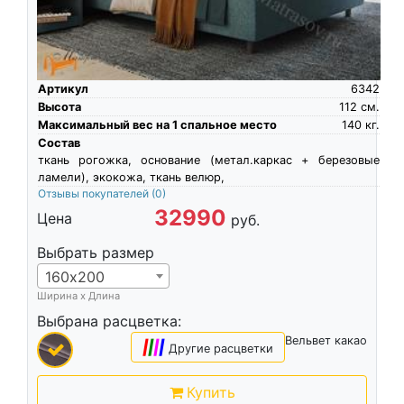
Артикул
6342
Высота
112
см.
Максимальный вес на 1 спальное место
140
кг.
Состав
ткань рогожка, основание (метал.каркас + березовые
ламели), экокожа, ткань велюр,
Отзывы покупателей
(0)
32990
Цена
руб.
Выбрать размер
160х200
Ширина х Длина
Выбрана расцветка:
Вельвет какао
|
|
|
|
Другие расцветки
Купить