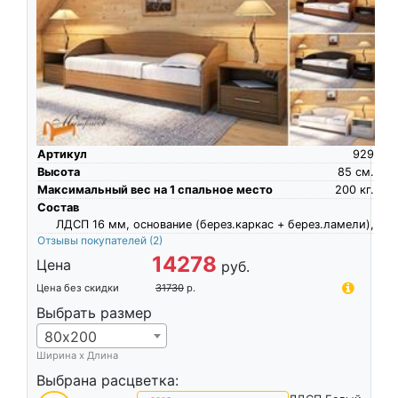
Артикул
929
Высота
85
см.
Максимальный вес на 1 спальное место
200
кг.
Состав
ЛДСП 16 мм, основание (берез.каркас + берез.ламели),
Отзывы покупателей
(2)
14278
Цена
руб.
Цена без скидки
31730
р.
Выбрать размер
80х200
Ширина х Длина
Выбрана расцветка: