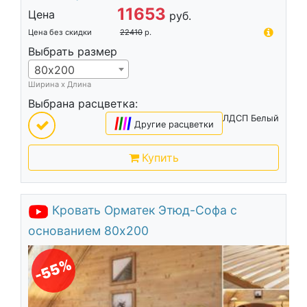
11653
Цена
руб.
Цена без скидки
22410
р.
Выбрать размер
80х200
Ширина х Длина
Выбрана расцветка:
ЛДСП Белый
|
|
|
|
Другие расцветки
Купить
Кровать Орматек Этюд-Софа с
основанием 80х200
-55%